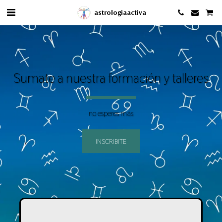
astrologiaactiva
Sumate a nuestra formación y talleres
no esperes más
INSCRIBITE