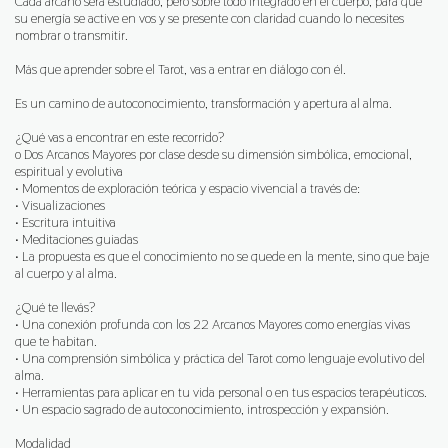
Cada arcano será estudiado, pero sobre todo integrado en el cuerpo, para que
su energía se active en vos y se presente con claridad cuando lo necesites
nombrar o transmitir.
Más que aprender sobre el Tarot, vas a entrar en diálogo con él.
Es un camino de autoconocimiento, transformación y apertura al alma.
¿Qué vas a encontrar en este recorrido?
o Dos Arcanos Mayores por clase desde su dimensión simbólica, emocional,
espiritual y evolutiva
• Momentos de exploración teórica y espacio vivencial a través de:
• Visualizaciones
• Escritura intuitiva
• Meditaciones guiadas
• La propuesta es que el conocimiento no se quede en la mente, sino que baje
al cuerpo y al alma.
¿Qué te llevás?
• Una conexión profunda con los 22 Arcanos Mayores como energías vivas
que te habitan.
• Una comprensión simbólica y práctica del Tarot como lenguaje evolutivo del
alma.
• Herramientas para aplicar en tu vida personal o en tus espacios terapéuticos.
• Un espacio sagrado de autoconocimiento, introspección y expansión.
Modalidad